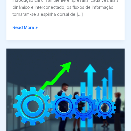
Introdução Em um ambiente empresarial cada vez mais
dinâmico e interconectado, os fluxos de informação
tornaram-se a espinha dorsal de […]
The
Read More »
Challenges
of
Information
Flows
in
Companies
and
How
to
Overcome
Them