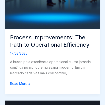
Process Improvements: The
Path to Operational Efficiency
17/02/2025
A busca pela excelência operacional é uma jornada
contínua no mundo empresarial moderno. Em um
mercado cada vez mais competitivo,
Process
Read More »
Improvements:
The
Path