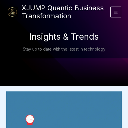
Skip
XJUMP Quantic Business
to
Transformation
content
Insights & Trends
Stay up to date with the latest in technology