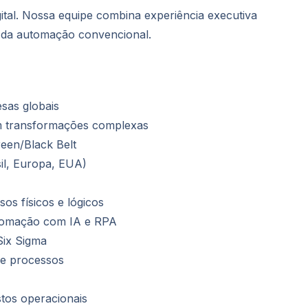
ital. Nossa equipe combina experiência executiva
 da automação convencional.
sas globais
em transformações complexas
reen/Black Belt
sil, Europa, EUA)
os físicos e lógicos
tomação com IA e RPA
Six Sigma
de processos
stos operacionais