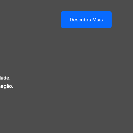
Descubra Mais
dade.
mação.