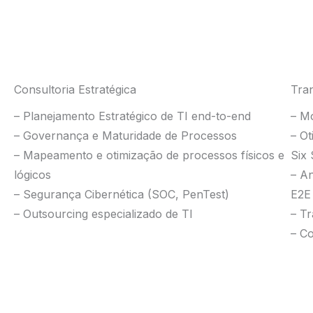
Consultoria Estratégica
Tran
– Planejamento Estratégico de TI end-to-end
– M
– Governança e Maturidade de Processos
– O
– Mapeamento e otimização de processos físicos e
Six
lógicos
– A
– Segurança Cibernética (SOC, PenTest)
E2E
– Outsourcing especializado de TI
– T
– Co