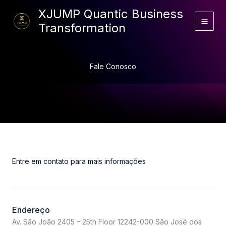
Ir
XJUMP Quantic Business
para
Transformation
o
conteúdo
Fale Conosco
Entre em contato para mais informações
Endereço
Av. São João 2405 – 25th Floor 12242-000 São José dos