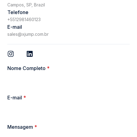
Campos, SP, Brazil
Telefone
+5512981460123
E-mail
sales@xjump.com.br
Nome Completo
*
E-mail
*
Mensagem
*