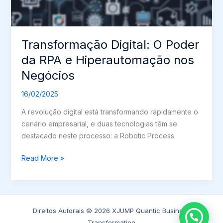
Transformação Digital: O Poder
da RPA e Hiperautomação nos
Negócios
16/02/2025
A revolução digital está transformando rapidamente o
cenário empresarial, e duas tecnologias têm se
destacado neste processo: a Robotic Process
Transformação
Read More »
Digital:
O
Poder
da
Direitos Autorais © 2026 XJUMP Quantic Business
RPA
Transformation