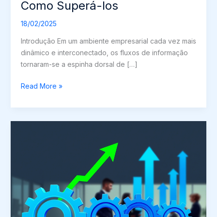
Como Superá-los
18/02/2025
Introdução Em um ambiente empresarial cada vez mais
dinâmico e interconectado, os fluxos de informação
tornaram-se a espinha dorsal de […]
Os
Read More »
Desafios
dos
Fluxos
de
Informação
nas
Empresas
e
Como
Superá-
los