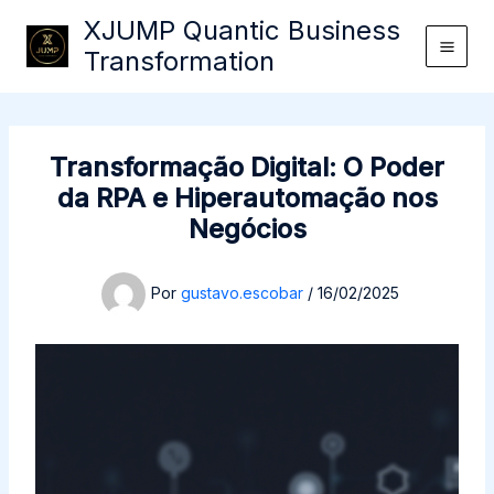
Ir
XJUMP Quantic Business
para
Transformation
o
conteúdo
Transformação Digital: O Poder
da RPA e Hiperautomação nos
Negócios
Por
gustavo.escobar
/
16/02/2025