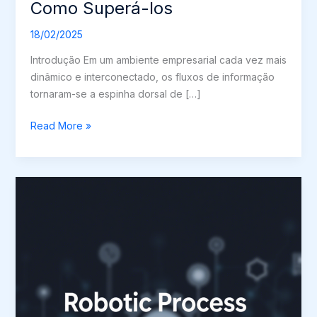
Como Superá-los
18/02/2025
Introdução Em um ambiente empresarial cada vez mais
dinâmico e interconectado, os fluxos de informação
tornaram-se a espinha dorsal de […]
Os
Read More »
Desafios
dos
Fluxos
de
Informação
nas
Empresas
e
Como
Superá-
los